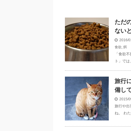
ただ
ない
2016/0
食欲
,
餌
「食欲不
ト」では
旅行
備し
2015/0
旅行や出
ね。 わ