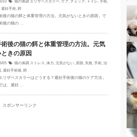
8/10
猫の体調
エリザベスカラー
,
ケア
,
チェック
,
トイレ
,
手術
,
,
避妊手術
,
餌
術後の猫の餌と体重管理の方法。元気がないときの原因」で
術後の猫の …
手術後の猫の餌と体重管理の方法。元気
いときの原因
8/05
猫の体調
ストレス
,
体力
,
元気がない
,
原因
,
失敗
,
手術
,
治
院
,
避妊手術後
,
餌
エリザベスカラーはどうする？避妊手術後の猫のケア方法」
では、避妊 …
スポンサーリンク