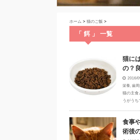
ホーム
>
猫のご飯
>
「 餌 」 一覧
猫に
の？
2016/0
栄養
,
歯周
猫の主食
うがうち
食事
術後