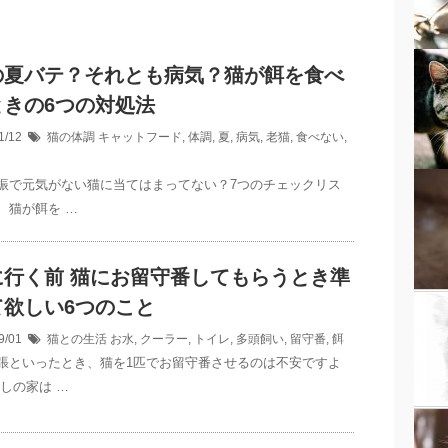
の夏バテ？それとも病気？猫が餌を食べ
ときの6つの対処法
1/12
猫の体調
キャットフード
,
体調
,
夏
,
病気
,
老猫
,
食べない
,
振で元気がない猫に当てはまってない？7つのチェックリス
、猫が餌を …
に行く前 猫にお留守番してもらうとき準
て欲しい6つのこと
9/01
猫との生活
お水
,
クーラー
,
トイレ
,
多頭飼い
,
留守番
,
餌
張といったとき、猫を1匹でお留守番させるのは不安ですよ
たしの家は …