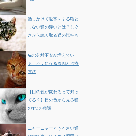
話しかけて返事をする猫と
しない猫の違いとは？しぐ
さから読み取る猫の気持ち
猫の分離不安が増えてい
る！不安になる原因と治療
方法
【目の色が変わるって知っ
てる？】目の色から見る猫
の4つの種類
ニャーニャーとうるさい猫