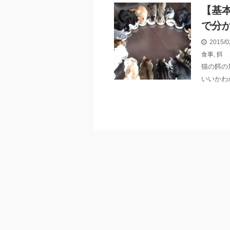
【基
で分
2015/0
食事
,
餌
猫の餌の
いいかわ