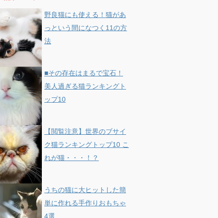
野良猫にも使える！猫があ
っという間になつく11の方
法
■その存在はまるで宝石！
美人過ぎる猫ランキングト
ップ10
【閲覧注意】世界のブサイ
ク猫ランキングトップ10 こ
れが猫・・・！？
うちの猫に大ヒットした簡
単に作れる手作りおもちゃ
4選