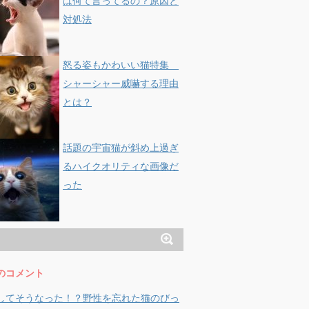
は何て言ってるの？原因と
対処法
怒る姿もかわいい猫特集
シャーシャー威嚇する理由
とは？
話題の宇宙猫が斜め上過ぎ
るハイクオリティな画像だ
った
のコメント
してそうなった！？野性を忘れた猫のびっ