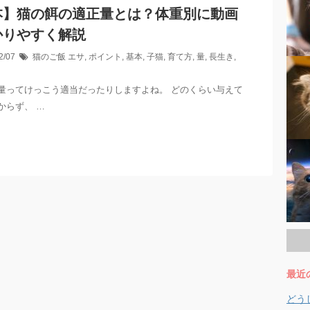
本】猫の餌の適正量とは？体重別に動画
かりやすく解説
2/07
猫のご飯
エサ
,
ポイント
,
基本
,
子猫
,
育て方
,
量
,
長生き
,
量ってけっこう適当だったりしますよね。 どのくらい与えて
からず、 …
最近
どう