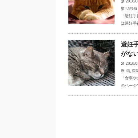
2016/0
猫
,
術後服
「避妊手
は避妊手
避妊
がな
2016/0
療
,
猫
,
病
「食事や
のページ