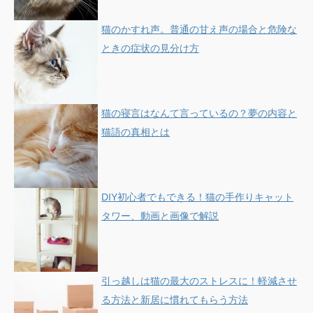
猫のかすれ声。普通の甘え声の場合と危険な
ときの症状の見分け方
猫の寝言はなんて言っているの？夢の内容と
猫語の真相とは
DIY初心者でもできる！猫の手作りキャット
タワー、動画と画像で解説
引っ越しは猫の最大のストレスに！軽減させ
る方法と新居に慣れてもらう方法