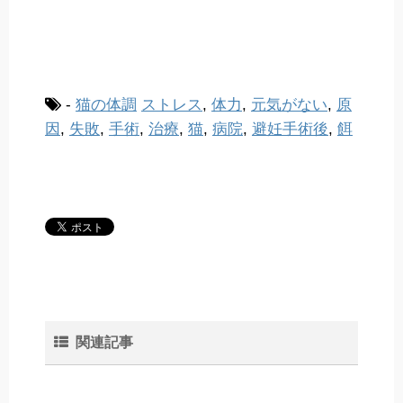
-
猫の体調
ストレス
,
体力
,
元気がない
,
原
因
,
失敗
,
手術
,
治療
,
猫
,
病院
,
避妊手術後
,
餌
関連記事