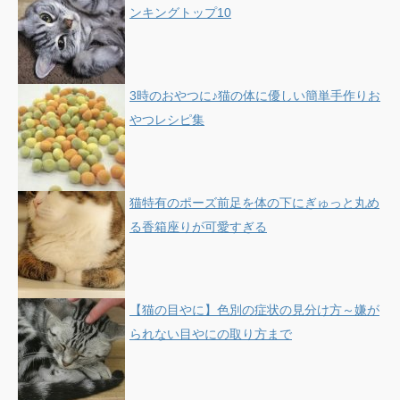
ンキングトップ10
3時のおやつに♪猫の体に優しい簡単手作りお
やつレシピ集
猫特有のポーズ前足を体の下にぎゅっと丸め
る香箱座りが可愛すぎる
【猫の目やに】色別の症状の見分け方～嫌が
られない目やにの取り方まで