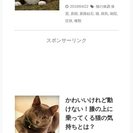
2016/04/22
猫の体調
体
質
,
原因
,
尿路結石
,
猫
,
病気
,
病院
,
症状
,
種類
スポンサーリンク
かわいいけれど動
けない！膝の上に
乗ってくる猫の気
持ちとは？