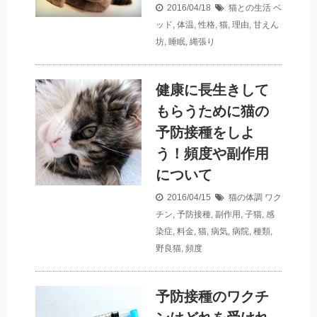
2016/04/18
猫との生活
ベ
ッド
,
体温
,
性格
,
猫
,
理由
,
甘えん
坊
,
睡眠
,
縄張り
健康に長生きして
もらうために猫の
予防接種をしよ
う！頻度や副作用
について
2016/04/15
猫の体調
ワク
チン
,
予防接種
,
副作用
,
子猫
,
感
染症
,
料金
,
猫
,
病気
,
病院
,
種類
,
野良猫
,
頻度
予防接種のワクチ