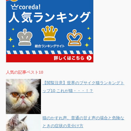
人気の記事ベスト10
【閲覧注意】世界のブサイク猫ランキングト
ップ10 これが猫・・・！？
猫のかすれ声。普通の甘え声の場合と危険な
ときの症状の見分け方