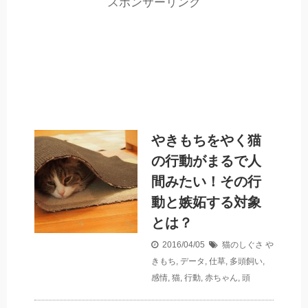
スポンサーリンク
やきもちをやく猫
の行動がまるで人
間みたい！その行
動と嫉妬する対象
とは？
2016/04/05
猫のしぐさ
や
きもち
,
データ
,
仕草
,
多頭飼い
,
感情
,
猫
,
行動
,
赤ちゃん
,
頭