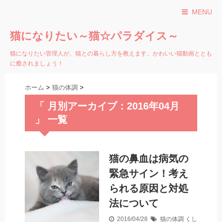
MENU
猫になりたい～猫☆パラダイス～
猫になりたい管理人が、猫との暮らし方を教えます。かわいい猫動画ととも
に癒されましょう！
ホーム
>
猫の体調
>
「 月別アーカイブ：2016年04月
」 一覧
猫の鼻血は病気の
緊急サイン！考え
られる原因と対処
法について
2016/04/28
猫の体調
くし