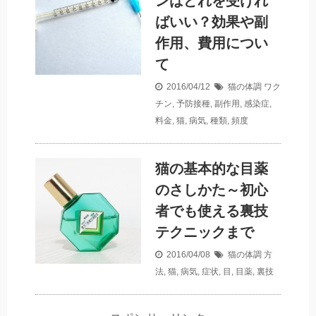
ンはどれを受けれ
ばいい？効果や副
作用、費用につい
て
2016/04/12
猫の体調
ワク
チン
,
予防接種
,
副作用
,
感染症
,
料金
,
猫
,
病気
,
種類
,
頻度
猫の基本的な目薬
のさしかた～初心
者でも使える裏技
テクニックまで
2016/04/08
猫の体調
方
法
,
猫
,
病気
,
症状
,
目
,
目薬
,
裏技