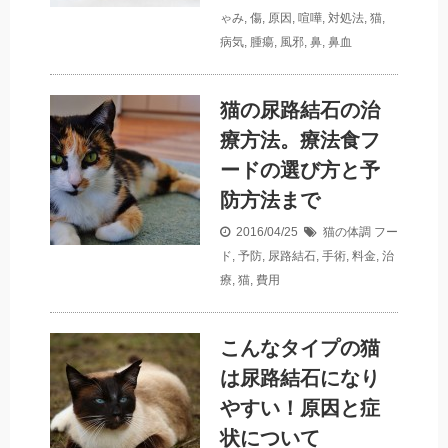
ゃみ
,
傷
,
原因
,
喧嘩
,
対処法
,
猫
,
病気
,
腫瘍
,
風邪
,
鼻
,
鼻血
猫の尿路結石の治
療方法。療法食フ
ードの選び方と予
防方法まで
2016/04/25
猫の体調
フー
ド
,
予防
,
尿路結石
,
手術
,
料金
,
治
療
,
猫
,
費用
こんなタイプの猫
は尿路結石になり
やすい！原因と症
状について