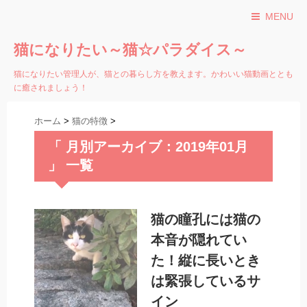
MENU
猫になりたい～猫☆パラダイス～
猫になりたい管理人が、猫との暮らし方を教えます。かわいい猫動画ととも
に癒されましょう！
ホーム
>
猫の特徴
>
「 月別アーカイブ：2019年01月
」 一覧
猫の瞳孔には猫の
本音が隠れてい
た！縦に長いとき
は緊張しているサ
イン