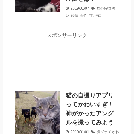
2019/01/07
猫の特徴
強
い
,
愛情
,
母性
,
猫
,
理由
スポンサーリンク
猫の自撮りアプリ
ってかわいすぎ！
神がかったアング
ルを撮ってみよう
2019/01/01
猫グッズ
かわ