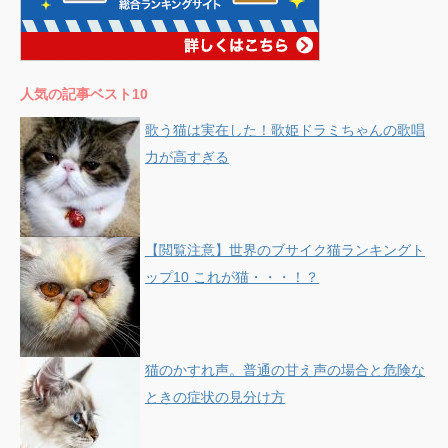
人気の記事ベスト10
歌う猫は実在した！歌姫ドラミちゃんの歌唱
力が高すぎる
【閲覧注意】世界のブサイク猫ランキングト
ップ10 これが猫・・・！？
猫のかすれ声。普通の甘え声の場合と危険な
ときの症状の見分け方