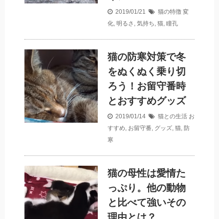
2019/01/21
猫の特徴
変
化
,
明るさ
,
気持ち
,
猫
,
瞳孔
猫の防寒対策で冬
をぬくぬく乗り切
ろう！お留守番時
とおすすめグッズ
2019/01/14
猫との生活
お
すすめ
,
お留守番
,
グッズ
,
猫
,
防
寒
猫の母性は愛情た
っぷり。他の動物
と比べて強いその
理由とは？