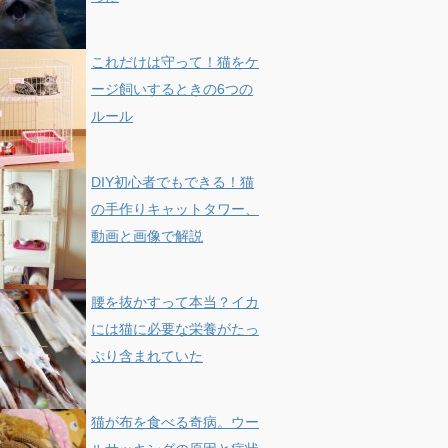
これだけは守って！猫をケ
ージ飼いするときの6つの
ルール
DIY初心者でもできる！猫
の手作りキャットタワー、
動画と画像で解説
腰を抜かすって本当？イカ
には猫に必要な栄養がたっ
ぷり含まれていた
猫が布を食べる奇病。ウー