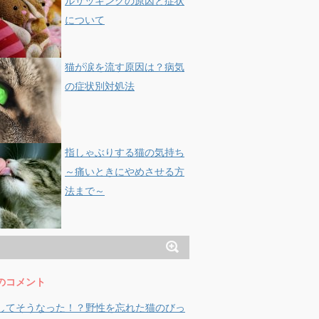
ルサッキングの原因と症状
について
猫が涙を流す原因は？病気
の症状別対処法
指しゃぶりする猫の気持ち
～痛いときにやめさせる方
法まで～
のコメント
してそうなった！？野性を忘れた猫のびっ