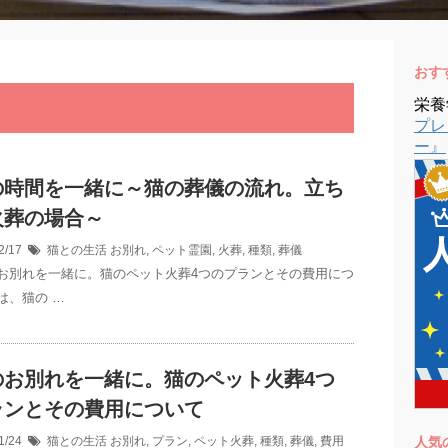
おす
栄養
プレ
ー』
の時間を一緒に～猫の葬儀の流れ。立ち
火葬の場合～
2/17
猫との生活
お別れ
,
ペット霊園
,
火葬
,
種類
,
葬儀
お別れを一緒に。猫のペット火葬4つのプランとその費用につ
は、猫の …
のお別れを一緒に。猫のペット火葬4つ
ランとその費用について
1/24
猫との生活
お別れ
,
プラン
,
ペット火葬
,
種類
,
葬儀
,
費用
人気