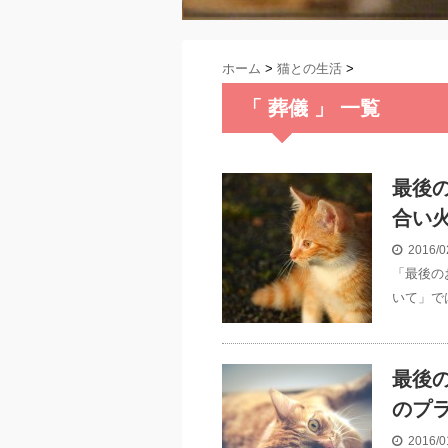
ホーム
>
猫との生活
>
「 葬儀 」 一覧
最後
合い
2016/0
「最後の
いて」で
最後
のプ
2016/0