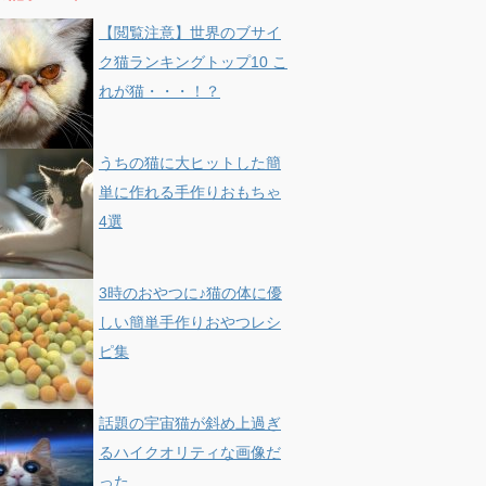
【閲覧注意】世界のブサイ
ク猫ランキングトップ10 こ
れが猫・・・！？
うちの猫に大ヒットした簡
単に作れる手作りおもちゃ
4選
3時のおやつに♪猫の体に優
しい簡単手作りおやつレシ
ピ集
話題の宇宙猫が斜め上過ぎ
るハイクオリティな画像だ
った