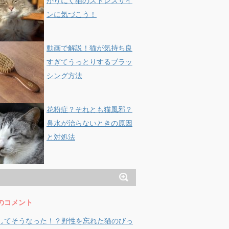
かりにく猫のストレスサイ
ンに気づこう！
動画で解説！猫が気持ち良
すぎてうっとりするブラッ
シング方法
花粉症？それとも猫風邪？
鼻水が治らないときの原因
と対処法
のコメント
してそうなった！？野性を忘れた猫のびっ