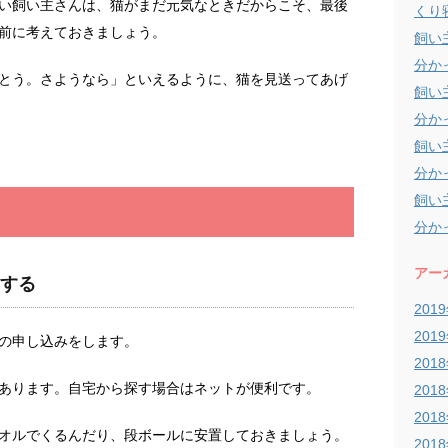
い飼い主さんは、猫がまだ元気なときだからこそ、最後
くり
前に考えておきましょう。
飼い
分か
とう。さようなら」といえるように、猫を見送ってあげ
飼い
分か
飼い
分か
飼い
分か
アー
する
201
201
の申し込みをします。
201
あります。自宅から探す場合はネットが便利です。
201
201
オルでくるんだり、段ボールに安置しておきましょう。
201