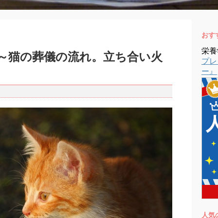
おす
栄養
～猫の葬儀の流れ。立ち合い火
プレ
ー』
人気