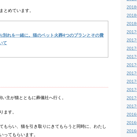
201
まとめています。
201
201
201
お別れを一緒に。猫のペット火葬4つのプランとその費
201
いて
201
201
201
201
201
201
飼い主が猫とともに葬儀社へ行く。
201
201
ります。
201
201
てもらい、猫を引き取りにきてもらうと同時に、わたし
201
いってもらいます。