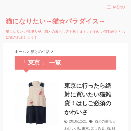
MENU
猫になりたい～猫☆パラダイス～
猫になりたい管理人が、猫との暮らし方を教えます。かわいい猫動画ととも
に癒されましょう！
ホーム
>
猫との生活
>
「 東京 」 一覧
東京に行ったら絶
対に買いたい猫雑
貨！はしご必須の
かわいさ
2018/12/21
猫との生活
か
わいい
,
店
,
東京
,
楽しめる
,
猫
,
雑