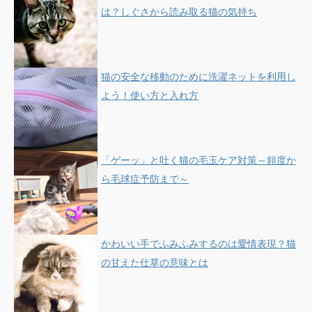
は？しぐさから読み取る猫の気持ち
猫の安全な移動のために洗濯ネットを利用し
よう！使い方と入れ方
「ゲーッ」と吐く猫の毛玉ケア対策～頻度か
ら毛球症予防まで～
かわいい手でふみふみするのは愛情表現？猫
の甘えた仕草の意味とは