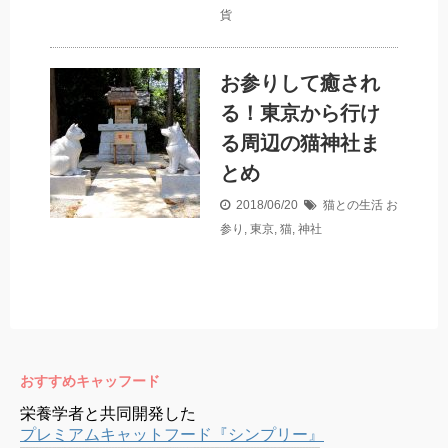
貨
お参りして癒され
る！東京から行け
る周辺の猫神社ま
とめ
2018/06/20
猫との生活
お
参り
,
東京
,
猫
,
神社
おすすめキャッフード
栄養学者と共同開発した
プレミアムキャットフード『シンプリー』