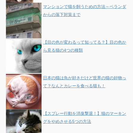
マンションで猫を飼うための方法～ベランダ
からの落下対策まで
【目の色が変わるって知ってる？】目の色か
ら見る猫の4つの種類
日本の猫は魚が好きだけど世界の猫の好物っ
て？なんとカレーを食べる猫も！
【スプレー行動を消臭撃退！】猫のマーキン
グをやめさせる5つの方法