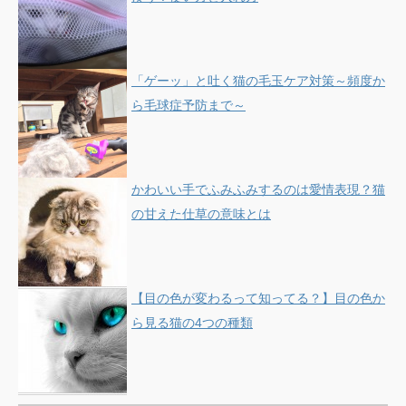
「ゲーッ」と吐く猫の毛玉ケア対策～頻度か
ら毛球症予防まで～
かわいい手でふみふみするのは愛情表現？猫
の甘えた仕草の意味とは
【目の色が変わるって知ってる？】目の色か
ら見る猫の4つの種類