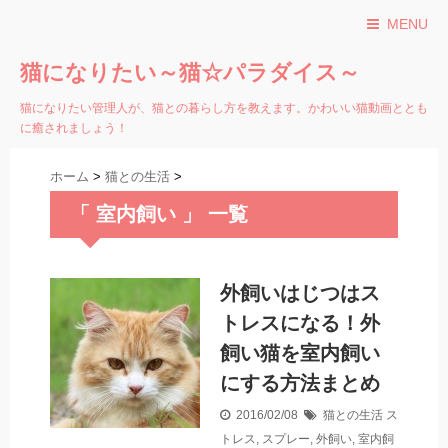
MENU
猫になりたい～猫☆パラダイス～
猫になりたい管理人が、猫との暮らし方を教えます。かわいい猫動画ととも
に癒されましょう！
ホーム
>
猫との生活
>
「 室内飼い 」 一覧
外飼いはじつはス
トレスになる！外
飼い猫を室内飼い
にする方法まとめ
2016/02/08
猫との生活
ス
トレス
,
スプレー
,
外飼い
,
室内飼