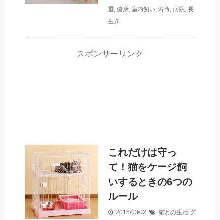
重
,
健康
,
室内飼い
,
寿命
,
病院
,
長
生き
スポンサーリンク
これだけは守っ
て！猫をケージ飼
いするときの6つの
ルール
2015/03/02
猫との生活
グ