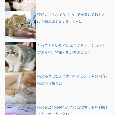
突然ガブ！なでなで中に猫が噛む気持ちと
は？噛み癖を治す3つの方法
とっても飼いやすいエキゾチックショートヘ
アの性格と特徴～飼い方のコツ～
猫の寝言はなんて言っているの？夢の内容と
猫語の真相とは
猫の安全な移動のために洗濯ネットを利用し
よう！使い方と入れ方