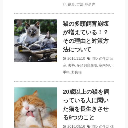
い
,
散歩
,
方法
,
鳴き声
猫の多頭飼育崩壊
が増えている！？
その理由と対策方
法について
2015/11/10
猫との生活
出
産
,
去勢
,
多頭飼育崩壊
,
室内飼い
,
手術
,
野良猫
20歳以上の猫を飼
っている人に聞い
た猫を長生きさせ
る9つのこと
2015/09/16
猫との生活
体