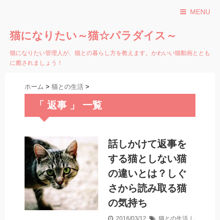
MENU
猫になりたい～猫☆パラダイス～
猫になりたい管理人が、猫との暮らし方を教えます。かわいい猫動画ととも
に癒されましょう！
ホーム
>
猫との生活
>
「 返事 」 一覧
話しかけて返事を
する猫としない猫
の違いとは？しぐ
さから読み取る猫
の気持ち
2016/03/12
猫との生活
し