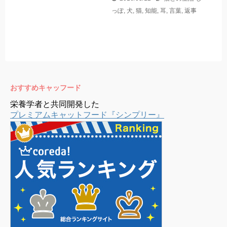
っぽ
,
犬
,
猫
,
知能
,
耳
,
言葉
,
返事
おすすめキャッフード
栄養学者と共同開発した
プレミアムキャットフード『シンプリー』