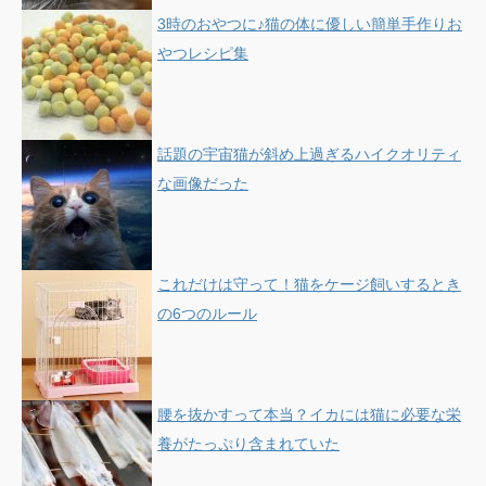
3時のおやつに♪猫の体に優しい簡単手作りお
やつレシピ集
話題の宇宙猫が斜め上過ぎるハイクオリティ
な画像だった
これだけは守って！猫をケージ飼いするとき
の6つのルール
腰を抜かすって本当？イカには猫に必要な栄
養がたっぷり含まれていた