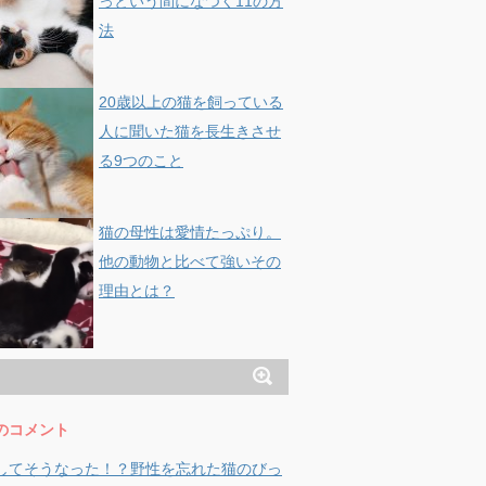
っという間になつく11の方
法
20歳以上の猫を飼っている
人に聞いた猫を長生きさせ
る9つのこと
猫の母性は愛情たっぷり。
他の動物と比べて強いその
理由とは？
のコメント
してそうなった！？野性を忘れた猫のびっ