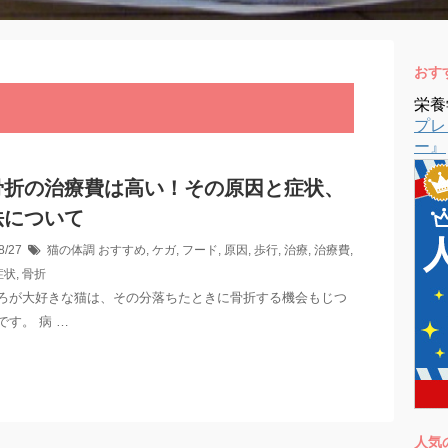
おす
栄養
プレ
ー』
骨折の治療費は高い！その原因と症状、
法について
8/27
猫の体調
おすすめ
,
ケガ
,
フード
,
原因
,
歩行
,
治療
,
治療費
,
症状
,
骨折
ろが大好きな猫は、その分落ちたときに骨折する機会もじつ
です。 病 …
人気