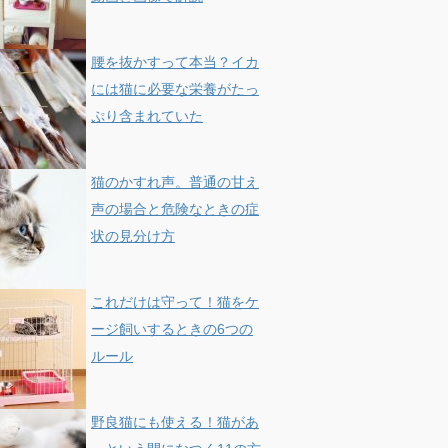
腰を抜かすって本当？イカ
には猫に必要な栄養がたっ
ぷり含まれていた
猫のかすれ声。普通の甘え
声の場合と危険なときの症
状の見分け方
これだけは守って！猫をケ
ージ飼いするときの6つの
ルール
野良猫にも使える！猫があ