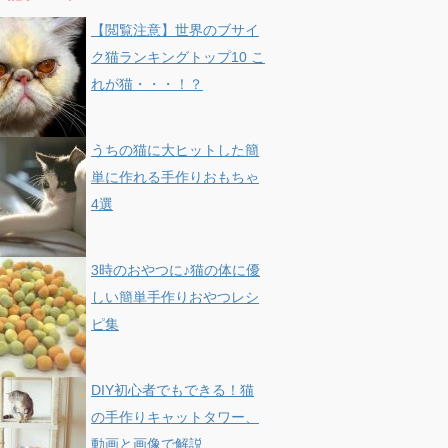
【閲覧注意】世界のブサイ
ク猫ランキングトップ10 こ
れが猫・・・！？
うちの猫に大ヒットした簡
単に作れる手作りおもちゃ
4選
3時のおやつに♪猫の体に優
しい簡単手作りおやつレシ
ピ集
DIY初心者でもできる！猫
の手作りキャットタワー、
動画と画像で解説