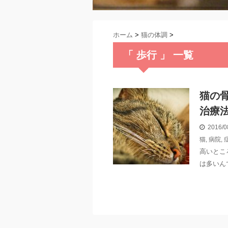
ホーム
>
猫の体調
>
「 歩行 」 一覧
猫の
治療
2016/0
猫
,
病院
,
高いとこ
は多いん