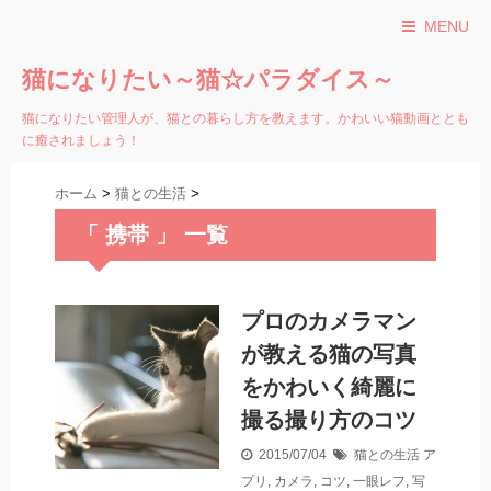
MENU
猫になりたい～猫☆パラダイス～
猫になりたい管理人が、猫との暮らし方を教えます。かわいい猫動画ととも
に癒されましょう！
ホーム
>
猫との生活
>
「 携帯 」 一覧
プロのカメラマン
が教える猫の写真
をかわいく綺麗に
撮る撮り方のコツ
2015/07/04
猫との生活
ア
プリ
,
カメラ
,
コツ
,
一眼レフ
,
写