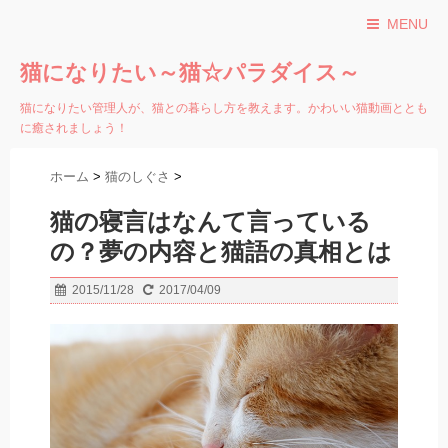
MENU
猫になりたい～猫☆パラダイス～
猫になりたい管理人が、猫との暮らし方を教えます。かわいい猫動画ととも
に癒されましょう！
ホーム
>
猫のしぐさ
>
猫の寝言はなんて言っている
の？夢の内容と猫語の真相とは
2015/11/28
2017/04/09