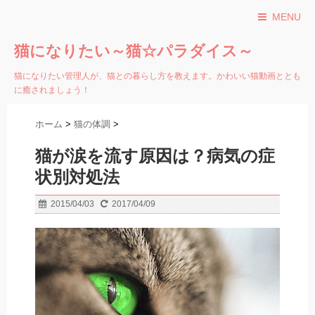
MENU
猫になりたい～猫☆パラダイス～
猫になりたい管理人が、猫との暮らし方を教えます。かわいい猫動画ととも
に癒されましょう！
ホーム
>
猫の体調
>
猫が涙を流す原因は？病気の症
状別対処法
2015/04/03
2017/04/09