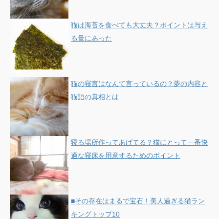
猫は海苔を食べても大丈夫？ポイントは与え
る量にあった
猫の寝言はなんて言っているの？夢の内容と
猫語の真相とは
寝る場所作ってあげてる？猫にとって一番快
適な寝床を用意するためのポイント
■その存在はまるで宝石！美人過ぎる猫ラン
キングトップ10