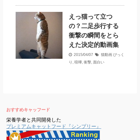
えっ猫って立つ
の？二足歩行する
衝撃の瞬間をとら
えた決定的動画集
2015/04/07
猫動画
びっく
り
,
喧嘩
,
衝撃
,
面白い
おすすめキャッフード
栄養学者と共同開発した
プレミアムキャットフード『シンプリー』