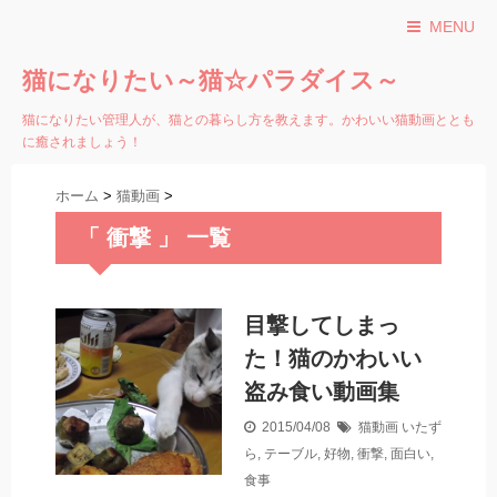
MENU
猫になりたい～猫☆パラダイス～
猫になりたい管理人が、猫との暮らし方を教えます。かわいい猫動画ととも
に癒されましょう！
ホーム
>
猫動画
>
「 衝撃 」 一覧
目撃してしまっ
た！猫のかわいい
盗み食い動画集
2015/04/08
猫動画
いたず
ら
,
テーブル
,
好物
,
衝撃
,
面白い
,
食事