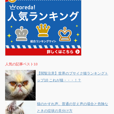
人気の記事ベスト10
【閲覧注意】世界のブサイク猫ランキングト
ップ10 これが猫・・・！？
猫のかすれ声。普通の甘え声の場合と危険な
ときの症状の見分け方