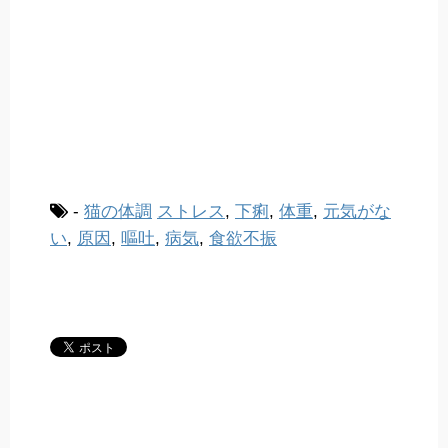
-
猫の体調
ストレス
,
下痢
,
体重
,
元気がな
い
,
原因
,
嘔吐
,
病気
,
食欲不振