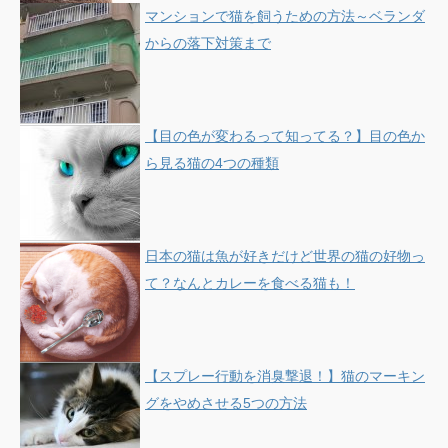
マンションで猫を飼うための方法～ベランダ
からの落下対策まで
【目の色が変わるって知ってる？】目の色か
ら見る猫の4つの種類
日本の猫は魚が好きだけど世界の猫の好物っ
て？なんとカレーを食べる猫も！
【スプレー行動を消臭撃退！】猫のマーキン
グをやめさせる5つの方法