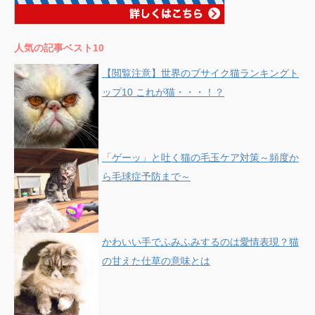
人気の記事ベスト10
【閲覧注意】世界のブサイク猫ランキングト
ップ10 これが猫・・・！？
「ゲーッ」と吐く猫の毛玉ケア対策～頻度か
ら毛球症予防まで～
かわいい手でふみふみするのは愛情表現？猫
の甘えた仕草の意味とは