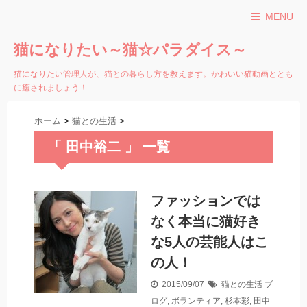
MENU
猫になりたい～猫☆パラダイス～
猫になりたい管理人が、猫との暮らし方を教えます。かわいい猫動画ととも
に癒されましょう！
ホーム
>
猫との生活
>
「 田中裕二 」 一覧
ファッションでは
なく本当に猫好き
な5人の芸能人はこ
の人！
2015/09/07
猫との生活
ブ
ログ
,
ボランティア
,
杉本彩
,
田中