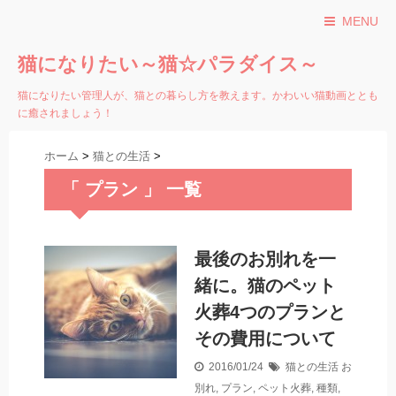
MENU
猫になりたい～猫☆パラダイス～
猫になりたい管理人が、猫との暮らし方を教えます。かわいい猫動画ととも
に癒されましょう！
ホーム
>
猫との生活
>
「 プラン 」 一覧
最後のお別れを一
緒に。猫のペット
火葬4つのプランと
その費用について
2016/01/24
猫との生活
お
別れ
,
プラン
,
ペット火葬
,
種類
,