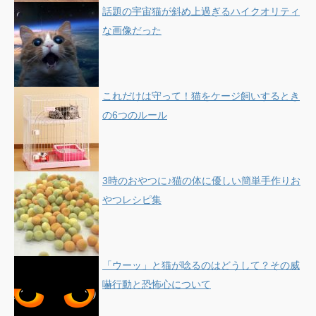
話題の宇宙猫が斜め上過ぎるハイクオリティ
な画像だった
これだけは守って！猫をケージ飼いするとき
の6つのルール
3時のおやつに♪猫の体に優しい簡単手作りお
やつレシピ集
「ウーッ」と猫が唸るのはどうして？その威
嚇行動と恐怖心について