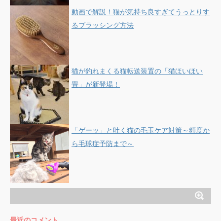
動画で解説！猫が気持ち良すぎてうっとりす
るブラッシング方法
猫が釣れまくる猫転送装置の「猫ほいほい
畳」が新登場！
「ゲーッ」と吐く猫の毛玉ケア対策～頻度か
ら毛球症予防まで～
最近のコメント