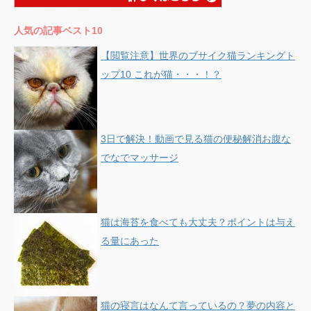
人気の記事ベスト10
【閲覧注意】世界のブサイク猫ランキングト
ップ10 これが猫・・・！？
3日で解決！動画で見る猫の便秘解消お腹な
でなでマッサージ
猫は海苔を食べても大丈夫？ポイントは与え
る量にあった
猫の寝言はなんて言っているの？夢の内容と