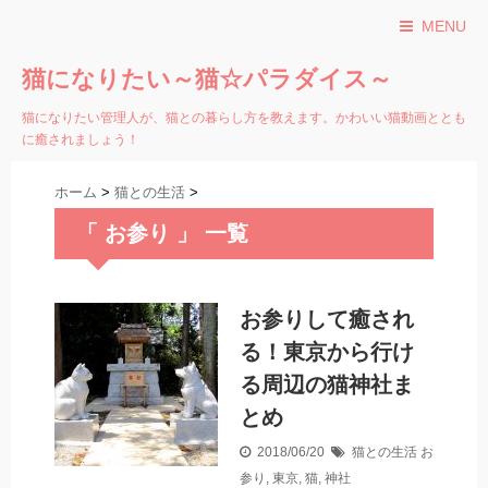
MENU
猫になりたい～猫☆パラダイス～
猫になりたい管理人が、猫との暮らし方を教えます。かわいい猫動画ととも
に癒されましょう！
ホーム
>
猫との生活
>
「 お参り 」 一覧
お参りして癒され
る！東京から行け
る周辺の猫神社ま
とめ
2018/06/20
猫との生活
お
参り
,
東京
,
猫
,
神社