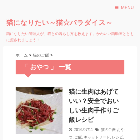
MENU
猫になりたい～猫☆パラダイス～
猫になりたい管理人が、猫との暮らし方を教えます。かわいい猫動画ととも
に癒されましょう！
ホーム
>
猫のご飯
>
「 おやつ 」 一覧
猫に生肉はあげて
いい？安全でおい
しい生肉手作りご
飯レシピ
2016/07/11
猫のご飯
おや
つ
,
ご飯
,
キャットフード
,
レシピ
,