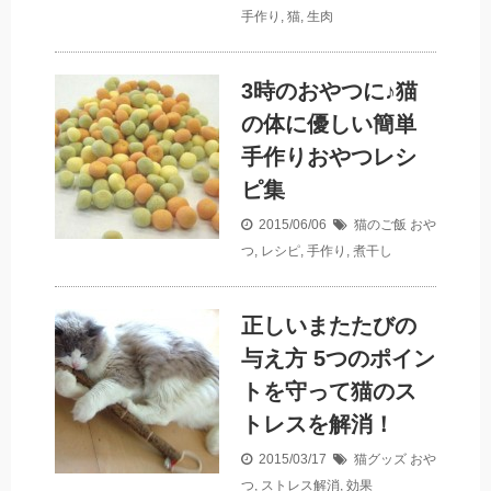
手作り
,
猫
,
生肉
3時のおやつに♪猫
の体に優しい簡単
手作りおやつレシ
ピ集
2015/06/06
猫のご飯
おや
つ
,
レシピ
,
手作り
,
煮干し
正しいまたたびの
与え方 5つのポイン
トを守って猫のス
トレスを解消！
2015/03/17
猫グッズ
おや
つ
,
ストレス解消
,
効果