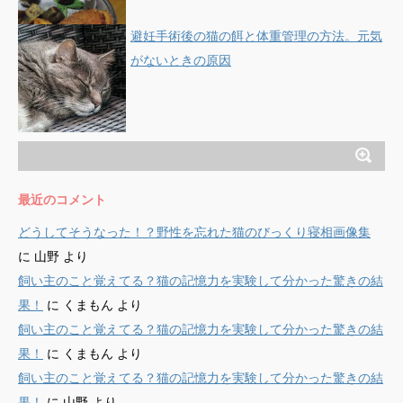
避妊手術後の猫の餌と体重管理の方法。元気
がないときの原因
最近のコメント
どうしてそうなった！？野性を忘れた猫のびっくり寝相画像集
に
山野
より
飼い主のこと覚えてる？猫の記憶力を実験して分かった驚きの結
果！
に
くまもん
より
飼い主のこと覚えてる？猫の記憶力を実験して分かった驚きの結
果！
に
くまもん
より
飼い主のこと覚えてる？猫の記憶力を実験して分かった驚きの結
果！
に
山野
より