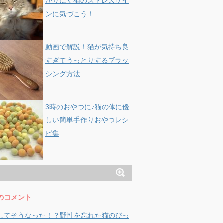
かりにく猫のストレスサイ
ンに気づこう！
動画で解説！猫が気持ち良
すぎてうっとりするブラッ
シング方法
3時のおやつに♪猫の体に優
しい簡単手作りおやつレシ
ピ集
のコメント
してそうなった！？野性を忘れた猫のびっ