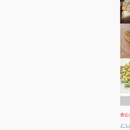
最近
どう