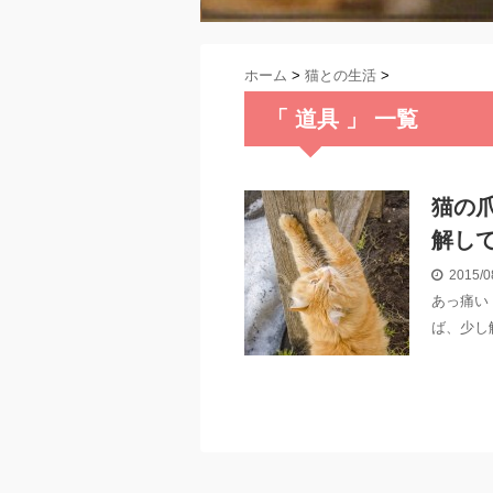
ホーム
>
猫との生活
>
「 道具 」 一覧
猫の
解し
2015/0
あっ痛い
ば、少し