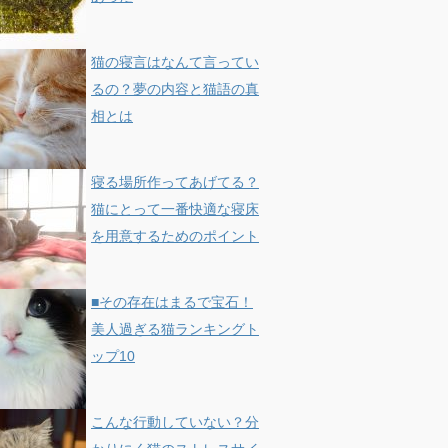
猫の寝言はなんて言ってい
るの？夢の内容と猫語の真
相とは
寝る場所作ってあげてる？
猫にとって一番快適な寝床
を用意するためのポイント
■その存在はまるで宝石！
美人過ぎる猫ランキングト
ップ10
こんな行動していない？分