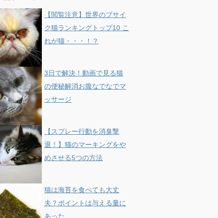
【閲覧注意】世界のブサイ
ク猫ランキングトップ10 こ
れが猫・・・！？
3日で解決！動画で見る猫
の便秘解消お腹なでなでマ
ッサージ
【スプレー行動を消臭撃
退！】猫のマーキングをや
めさせる5つの方法
猫は海苔を食べても大丈
夫？ポイントは与える量に
あった