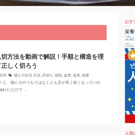
おす
栄養
プレ
ー』
爪切方法を動画で解説！手順と構造を理
て正しく切ろう
8/26
猫との生活
方法
,
爪切り
,
病院
,
血管
,
道具
,
頻度
！と、猫にそのつもりはなくとも爪が長く鋭くなっていれ
触れただけで …
人気