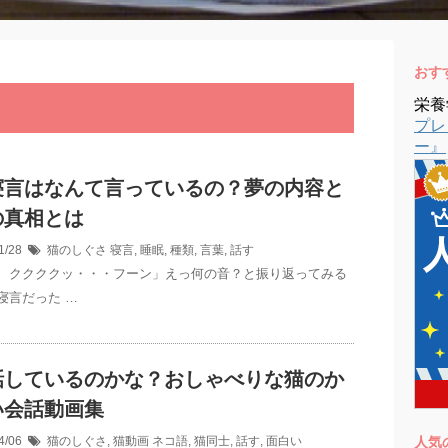
おす
栄養
プレ
ー』
寝言はなんて言っているの？夢の内容と
の真相とは
1/28
猫のしぐさ
寝言
,
睡眠
,
種類
,
言葉
,
話す
、ククククッ・・・フーン」えっ何の音？と振り返ってみる
寝言だった …
話しているのかな？おしゃべりな猫のか
い会話動画集
4/06
猫のしぐさ
,
猫動画
ネコ語
,
猫同士
,
話す
,
面白い
人気