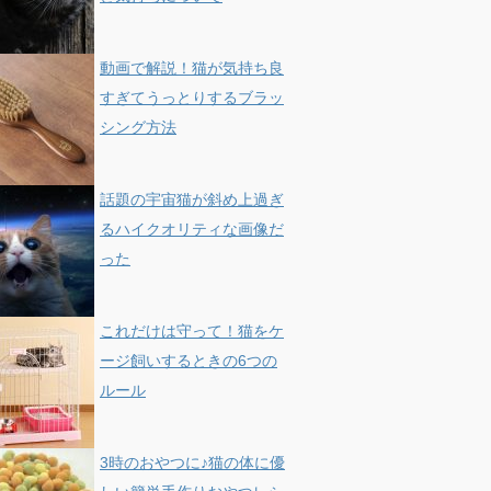
動画で解説！猫が気持ち良
すぎてうっとりするブラッ
シング方法
話題の宇宙猫が斜め上過ぎ
るハイクオリティな画像だ
った
これだけは守って！猫をケ
ージ飼いするときの6つの
ルール
3時のおやつに♪猫の体に優