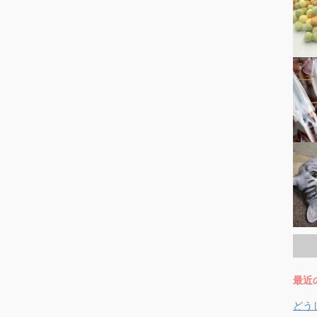
最近
どう