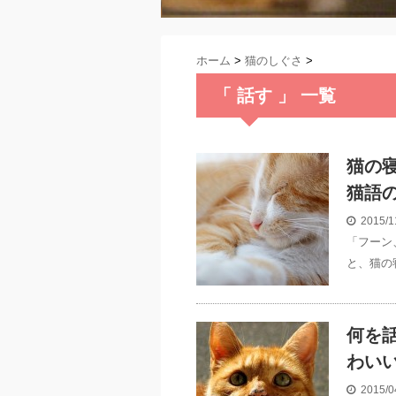
ホーム
>
猫のしぐさ
>
「 話す 」 一覧
猫の
猫語
2015/1
「フーン
と、猫の
何を
わい
2015/0