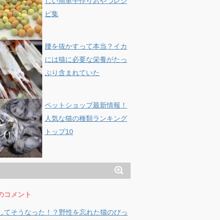
しい簡単手作りおやつレシ
ピ集
腰を抜かすって本当？イカ
には猫に必要な栄養がたっ
ぷり含まれていた
ペットショップ最新情報！
人気な猫の種類ランキング
トップ10
のコメント
してそうなった！？野性を忘れた猫のびっ