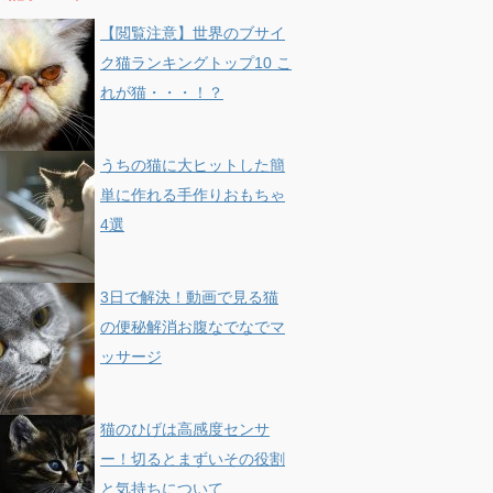
【閲覧注意】世界のブサイ
ク猫ランキングトップ10 こ
れが猫・・・！？
うちの猫に大ヒットした簡
単に作れる手作りおもちゃ
4選
3日で解決！動画で見る猫
の便秘解消お腹なでなでマ
ッサージ
猫のひげは高感度センサ
ー！切るとまずいその役割
と気持ちについて