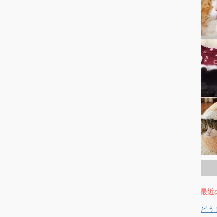
最近
どう