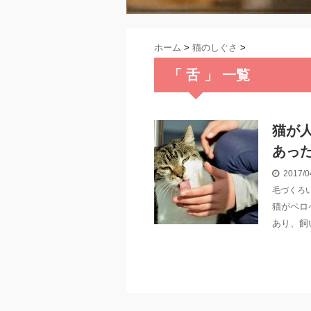
ホーム
>
猫のしぐさ
>
「 舌 」 一覧
猫が
あっ
2017/0
毛づくろ
猫がペロ
あり、飼