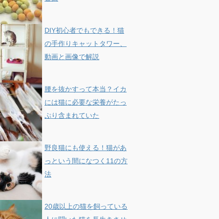
DIY初心者でもできる！猫
の手作りキャットタワー、
動画と画像で解説
腰を抜かすって本当？イカ
には猫に必要な栄養がたっ
ぷり含まれていた
野良猫にも使える！猫があ
っという間になつく11の方
法
20歳以上の猫を飼っている