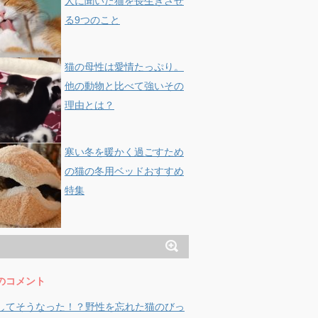
人に聞いた猫を長生きさせ
る9つのこと
猫の母性は愛情たっぷり。
他の動物と比べて強いその
理由とは？
寒い冬を暖かく過ごすため
の猫の冬用ベッドおすすめ
特集
のコメント
してそうなった！？野性を忘れた猫のびっ