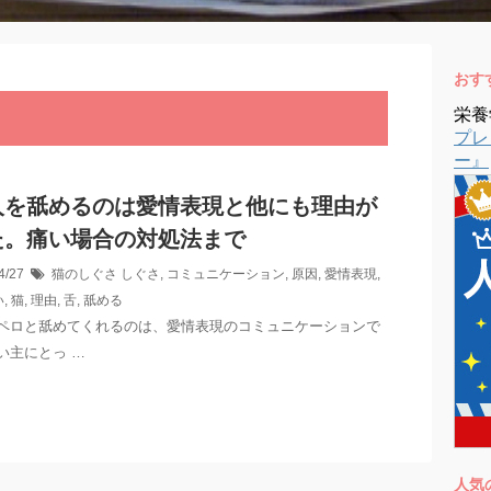
おす
栄養
プレ
ー』
人を舐めるのは愛情表現と他にも理由が
た。痛い場合の対処法まで
4/27
猫のしぐさ
しぐさ
,
コミュニケーション
,
原因
,
愛情表現
,
い
,
猫
,
理由
,
舌
,
舐める
ペロと舐めてくれるのは、愛情表現のコミュニケーションで
い主にとっ …
人気