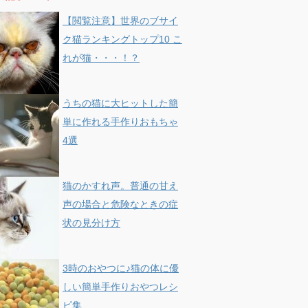
【閲覧注意】世界のブサイ
ク猫ランキングトップ10 こ
れが猫・・・！？
うちの猫に大ヒットした簡
単に作れる手作りおもちゃ
4選
猫のかすれ声。普通の甘え
声の場合と危険なときの症
状の見分け方
3時のおやつに♪猫の体に優
しい簡単手作りおやつレシ
ピ集