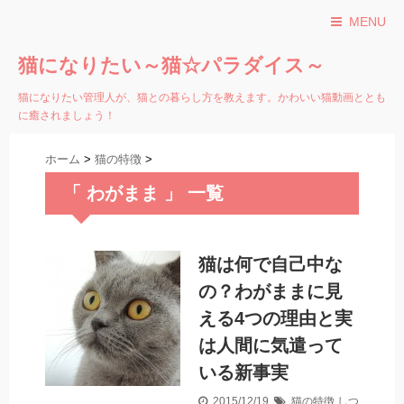
MENU
猫になりたい～猫☆パラダイス～
猫になりたい管理人が、猫との暮らし方を教えます。かわいい猫動画ととも
に癒されましょう！
ホーム
>
猫の特徴
>
「 わがまま 」 一覧
猫は何で自己中な
の？わがままに見
える4つの理由と実
は人間に気遣って
いる新事実
2015/12/19
猫の特徴
しつ