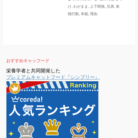
け
,
わがまま
,
上下関係
,
兄弟
,
単
独行動
,
本能
,
理由
おすすめキャッフード
栄養学者と共同開発した
プレミアムキャットフード『シンプリー』