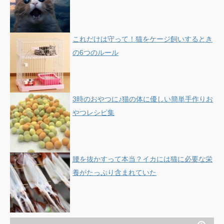
これだけは守って！猫をケージ飼いするとき
の6つのルール
3時のおやつに♪猫の体に優しい簡単手作りお
やつレシピ集
腰を抜かすって本当？イカには猫に必要な栄
養がたっぷり含まれていた