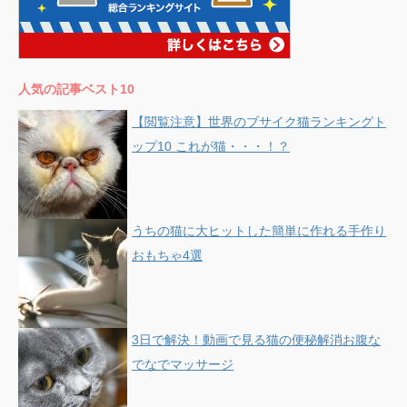
人気の記事ベスト10
【閲覧注意】世界のブサイク猫ランキングト
ップ10 これが猫・・・！？
うちの猫に大ヒットした簡単に作れる手作り
おもちゃ4選
3日で解決！動画で見る猫の便秘解消お腹な
でなでマッサージ