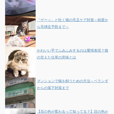
「ゲーッ」と吐く猫の毛玉ケア対策～頻度か
ら毛球症予防まで～
かわいい手でふみふみするのは愛情表現？猫
の甘えた仕草の意味とは
マンションで猫を飼うための方法～ベランダ
からの落下対策まで
【目の色が変わるって知ってる？】目の色か